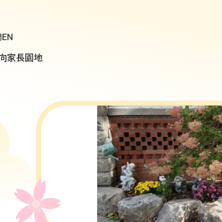
EN
們
向
家長園地