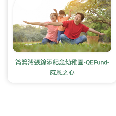
筲箕灣張錦添紀念幼稚園-QEFund-
感恩之心