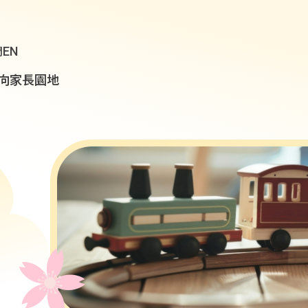
EN
們
向
家長園地